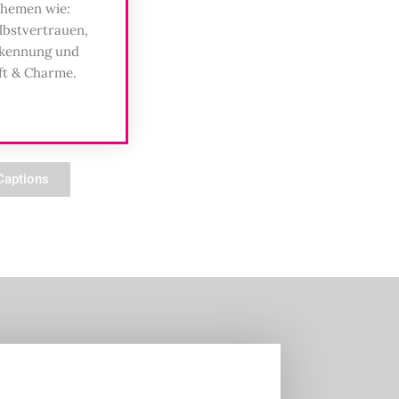
Themen wie:
lbstvertrauen,
rkennung und
ft & Charme.
aptions