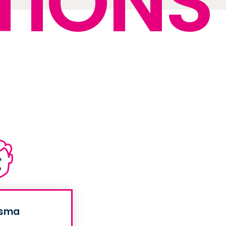
TIONS
isma