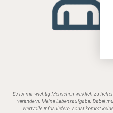
n sich zu
Man sollte meinen ich als Buchauto
uss ich
paar Social Media Texte schreibe
er in
sagen, es ist was anderes sein Wi