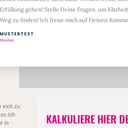
Erfüllung gehen! Stelle Deine Fragen, um Klarh
Weg zu finden! Ich freue mich auf Deinen Komme
MUSTERTEXT
Mindset
rin könnte doch ein
Ich vertreibe ein ei
KALKULIERE HIER D
n. Ich darf euch
Persönlichkeitsentwicklu
ssen auf ein paar
dem Grafikprogramm
Can