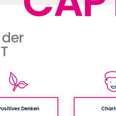
CAP
 der
ET
Positives Denken
Char