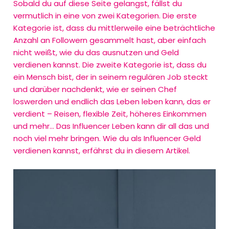
Sobald du auf diese Seite gelangst, fällst du
vermutlich in eine von zwei Kategorien. Die erste
Kategorie ist, dass du mittlerweile eine beträchtliche
Anzahl an Followern gesammelt hast, aber einfach
nicht weißt, wie du das ausnutzen und Geld
verdienen kannst. Die zweite Kategorie ist, dass du
ein Mensch bist, der in seinem regulären Job steckt
und darüber nachdenkt, wie er seinen Chef
loswerden und endlich das Leben leben kann, das er
verdient – Reisen, flexible Zeit, höheres Einkommen
und mehr… Das Influencer Leben kann dir all das und
noch viel mehr bringen. Wie du als Influencer Geld
verdienen kannst, erfährst du in diesem Artikel.