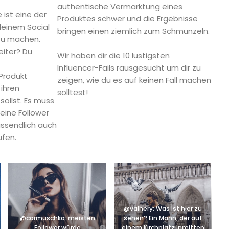
authentische Vermarktung eines
ist eine der
Produktes schwer und die Ergebnisse
deinem Social
bringen einen ziemlich zum Schmunzeln.
 zu machen.
iter? Du
Wir haben dir die 10 lustigsten
Influencer-Fails rausgesucht um dir zu
Produkt
zeigen, wie du es auf keinen Fall machen
ihren
solltest!
ollst. Es muss
eine Follower
ussendlich auch
ufen.
@valhery: Was ist hier zu
@carmuschka: meisten
sehen? Ein Mann, der auf
Follower würde
einem Kirchplatz inmitten