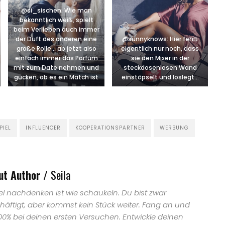
@si_sischen: Wie man
bekanntlich weiß, spielt
beim Verlieben auch immer
der Duft des anderen eine
@sunnyknows: Hier fehlt
große Rolle… ab jetzt also
eigentlich nur noch, dass
einfach immer das Parfüm
sie den Mixer in der
mit zum Date nehmen und
steckdosenlosen Wand
gucken, ob es ein Match ist
einstöpselt und loslegt…
PIEL
INFLUENCER
KOOPERATIONSPARTNER
WERBUNG
ut Author /
Seila
iel nachdenken ist wie schaukeln. Du bist zwar
häftigt, aber kommst kein Stück weiter. Fang an und
100% bei deinen ersten Versuchen. Entwickle deinen