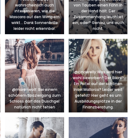
wahrscheinlich auch
von Tauben einen Föhn in
interessieren, wie die
der Hand hält. Der
Mascara auf den Wimpern
Zusammenhang leuchtet
wirkt… Dank Sonnenbrille
ein, oder? Genau, uns auch
leider nicht erkennbar.
nicht.
@cinderelly:Was wird hier
wohl beworben? Der Bikini?
Ein Hotel auf der schönen
@marenwolf: Bei einem
Insel Mallorca? Leider weit
schönem Spaziergang zum
gefehlt! Hier geht es um
Schloss darf das Duschgel
Ausbildungsplätze in der
natürlich nicht fehlen
Finanzberatung.