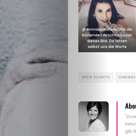
Shop
Gratis-
@donnaxadrienne: Und als
Buch
krönenden Abschluss noch
dieses Bild. Da fehlen
selbst uns die Worte
Search
ERSTE SCHRITTE
GEWINNS
Abo
"Zuv
besc
gib 